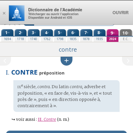
Aller au contenu
Dictionnaire de l’Académie
OUVRIR
×
Télécharger ou ouvrir l’application
Disponible sur Android et iOS
1
2
3
4
5
6
7
8
9
10
re
e
e
e
e
e
e
e
e
e
1694
1718
1740
1762
1798
1835
1878
1935
2024
E.C.
contre
CONTRE
I.
préposition
ix
e
Étymologie
siècle,
contra.
Du
latin
contra,
adverbe et
:
préposition, « en face de, vis-à-vis », et « tout
près de », puis « en direction opposée à,
contrairement à ».
↪
voir aussi :
II.
Contre
(n. m.)