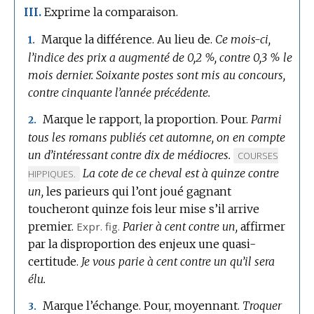
Exprime la comparaison.
III.
Marque la différence.
Au lieu de.
Ce mois-ci,
1.
l’indice des prix a augmenté de 0,2 %, contre 0,3 % le
mois dernier.
Soixante postes sont mis au concours,
contre cinquante l’année précédente.
Marque le rapport, la proportion.
Pour.
Parmi
2.
tous les romans publiés cet automne, on en compte
un d’intéressant contre dix de médiocres.
MARQUE
COURSES
La cote de ce cheval est à quinze contre
DE
HIPPIQUES.
DOMAINE
un,
les parieurs qui l’ont joué gagnant
:
toucheront quinze fois leur mise s’il arrive
premier.
Expr.
fig.
Parier à cent contre un,
affirmer
par la disproportion des enjeux une quasi-
certitude.
Je vous parie à cent contre un qu’il sera
élu.
Marque l’échange.
Pour, moyennant.
Troquer
3.