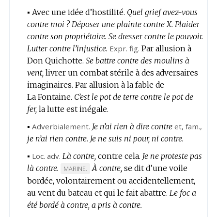
▪ Avec une idée d’hostilité.
Quel grief avez-vous
contre moi ?
Déposer une plainte contre X.
Plaider
contre son propriétaire.
Se dresser contre le pouvoir.
Lutter contre l’injustice.
Expr.
fig.
Par allusion à
Don Quichotte.
Se battre contre des moulins à
vent,
livrer un combat stérile à des adversaires
imaginaires.
Par allusion à la fable de
La Fontaine.
C’est le pot de terre contre le pot de
fer,
la lutte est inégale.
▪
Adverbialement.
Je n’ai rien à dire contre
et,
fam.
,
je n’ai rien contre.
Je ne suis ni pour, ni contre.
▪
Loc.
adv.
Là contre,
contre cela.
Je ne proteste pas
là contre.
À contre,
se dit d’une voile
MARQUE
MARINE.
bordée, volontairement ou accidentellement,
DE
au vent du bateau et qui le fait abattre.
DOMAINE
Le foc a
été bordé à contre, a pris à contre.
: