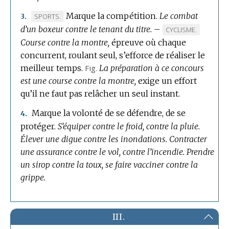
Marque la compétition.
Le combat
MARQUE
SPORTS.
3.
d’un boxeur contre le tenant du titre.
DE
–
MARQUE
CYCLISME.
DOMAINE
Course contre la montre,
épreuve où chaque
DE
:
concurrent, roulant seul, s’efforce de réaliser le
DOMAINE
meilleur temps.
Fig.
La préparation à ce concours
:
est une course contre la montre,
exige un effort
qu’il ne faut pas relâcher un seul instant.
Marque la volonté de se défendre, de se
4.
protéger.
S’équiper contre le froid, contre la pluie.
Élever une digue contre les inondations.
Contracter
une assurance contre le vol, contre l’incendie.
Prendre
un sirop contre la toux, se faire vacciner contre la
grippe.
III.