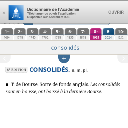
Aller au contenu
Dictionnaire de l’Académie
OUVRIR
×
Télécharger ou ouvrir l’application
Disponible sur Android et iOS
1
2
3
4
5
6
7
8
9
10
e
re
e
e
e
e
e
e
e
e
1694
1718
1740
1762
1798
1835
1878
1935
2024
E.C.
consolidés
CONSOLIDÉS.
e
n. m. pl.
8
ÉDITION
■
T. de Bourse.
Sorte de fonds anglais.
Les consolidés
sont en hausse, ont baissé à la dernière Bourse.