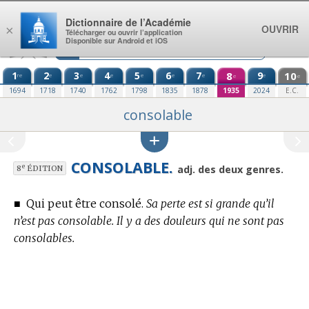
Aller au contenu
Dictionnaire de l’Académie
OUVRIR
×
Télécharger ou ouvrir l’application
Disponible sur Android et iOS
1
2
3
4
5
6
7
8
9
10
re
e
e
e
e
e
e
e
e
e
1694
1718
1740
1762
1798
1835
1878
1935
2024
E.C.
consolable
CONSOLABLE.
e
adj. des deux genres.
8
ÉDITION
■
Qui peut être consolé.
Sa perte est si grande qu’il
n’est pas consolable. Il y a des douleurs qui ne sont pas
consolables.