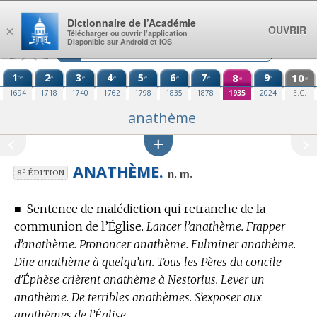
Aller au contenu
Dictionnaire de l’Académie
OUVRIR
×
Télécharger ou ouvrir l’application
Disponible sur Android et iOS
1
2
3
4
5
6
7
8
9
10
re
e
e
e
e
e
e
e
e
e
1694
1718
1740
1762
1798
1835
1878
1935
2024
E.C.
anathème
ANATHÈME.
e
n. m.
8
ÉDITION
■
Sentence de malédiction qui retranche de la
communion de l’Église.
Lancer l’anathème. Frapper
d’anathème. Prononcer anathème. Fulminer anathème.
Dire anathème à quelqu’un. Tous les Pères du concile
d’Éphèse crièrent anathème à Nestorius. Lever un
anathème. De terribles anathèmes. S’exposer aux
anathèmes de l’Église.