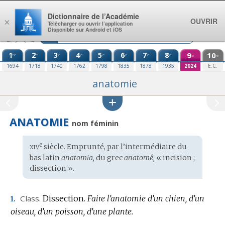
Aller au contenu
Dictionnaire de l’Académie
OUVRIR
×
Télécharger ou ouvrir l’application
Disponible sur Android et iOS
1
2
3
4
5
6
7
8
9
10
re
e
e
e
e
e
e
e
e
e
1694
1718
1740
1762
1798
1835
1878
1935
2024
E.C.
anatomie
ANATOMIE
nom féminin
xiv
e
Étymologie
siècle. Emprunté, par l’intermédiaire du
:
bas latin
anatomia,
du
grec
anatomê,
« incision ;
dissection ».
Class.
Dissection.
Faire l’anatomie d’un chien, d’un
1.
oiseau, d’un poisson, d’une plante.