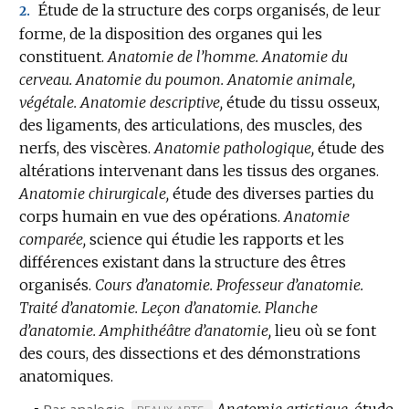
Étude de la structure des corps organisés, de leur
2.
forme, de la disposition des organes qui les
constituent.
Anatomie de l’homme.
Anatomie du
cerveau.
Anatomie du poumon.
Anatomie animale,
végétale.
Anatomie descriptive,
étude du tissu osseux,
des ligaments, des articulations, des muscles, des
nerfs, des viscères.
Anatomie pathologique,
étude des
altérations intervenant dans les tissus des organes.
Anatomie chirurgicale,
étude des diverses parties du
corps humain en vue des opérations.
Anatomie
comparée,
science qui étudie les rapports et les
différences existant dans la structure des êtres
organisés.
Cours d’anatomie.
Professeur d’anatomie.
Traité d’anatomie.
Leçon d’anatomie.
Planche
d’anatomie.
Amphithéâtre d’anatomie,
lieu où se font
des cours, des dissections et des démonstrations
anatomiques.
▪
Par analogie.
Anatomie artistique,
étude
MARQUE