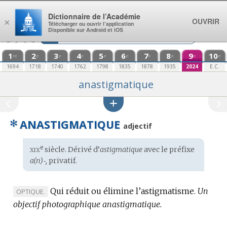
Aller au contenu
Dictionnaire de l’Académie
OUVRIR
×
Télécharger ou ouvrir l’application
Disponible sur Android et iOS
1
2
3
4
5
6
7
8
9
10
re
e
e
e
e
e
e
e
e
e
1694
1718
1740
1762
1798
1835
1878
1935
2024
E.C.
anastigmatique
✻
ANASTIGMATIQUE
adjectif
xix
e
Étymologie
siècle. Dérivé d’
astigmatique
avec le préfixe
:
a(n)‑,
privatif.
Qui réduit ou élimine l’astigmatisme.
Un
MARQUE
OPTIQUE.
objectif photographique anastigmatique.
DE
DOMAINE