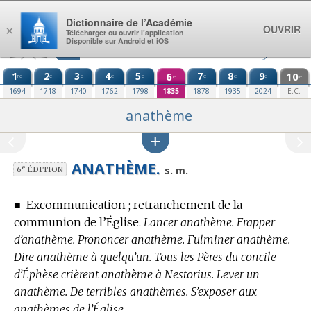
Aller au contenu
Dictionnaire de l’Académie
OUVRIR
×
Télécharger ou ouvrir l’application
Disponible sur Android et iOS
1
2
3
4
5
6
7
8
9
10
re
e
e
e
e
e
e
e
e
e
1694
1718
1740
1762
1798
1835
1878
1935
2024
E.C.
anathème
ANATHÈME.
e
s. m.
6
ÉDITION
■
Excommunication ; retranchement de la
communion de l’Église.
Lancer anathème. Frapper
d’anathème. Prononcer anathème. Fulminer anathème.
Dire anathème à quelqu’un. Tous les Pères du concile
d’Éphèse crièrent anathème à Nestorius. Lever un
anathème. De terribles anathèmes. S’exposer aux
anathèmes de l’Église.