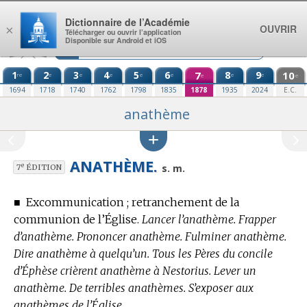
Aller au contenu
Dictionnaire de l’Académie
OUVRIR
×
Télécharger ou ouvrir l’application
Disponible sur Android et iOS
1
2
3
4
5
6
7
8
9
10
re
e
e
e
e
e
e
e
e
e
1694
1718
1740
1762
1798
1835
1878
1935
2024
E.C.
anathème
ANATHÈME.
e
s. m.
7
ÉDITION
■
Excommunication ; retranchement de la
communion de l’Église.
Lancer l’anathème. Frapper
d’anathème. Prononcer anathème. Fulminer anathème.
Dire anathème à quelqu’un. Tous les Pères du concile
d’Éphèse crièrent anathème à Nestorius. Lever un
anathème. De terribles anathèmes. S’exposer aux
anathèmes de l’Église.