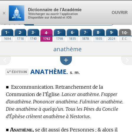
Aller au contenu
Dictionnaire de l’Académie
OUVRIR
×
Télécharger ou ouvrir l’application
Disponible sur Android et iOS
1
2
3
4
5
6
7
8
9
10
re
e
e
e
e
e
e
e
e
e
1694
1718
1740
1762
1798
1835
1878
1935
2024
E.C.
anathème
ANATHÈME.
e
s. m.
4
ÉDITION
■
Excommunication. Retranchement de la
Communion de l’Église.
Lancer anathème. Frapper
d’anathème. Prononcer anathème. Fulminer anathème.
Dire anathème à quelqu’un. Tous les Pères du Concile
d’Éphèse crièrent anathème à Nestorius.
Anathème,
■
se dit aussi des Personnes ; & alors il