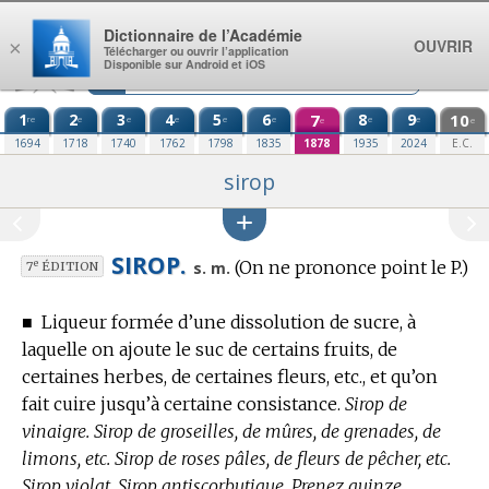
Aller au contenu
Dictionnaire de l’Académie
OUVRIR
×
Télécharger ou ouvrir l’application
Disponible sur Android et iOS
1
2
3
4
5
6
7
8
9
10
re
e
e
e
e
e
e
e
e
e
1694
1718
1740
1762
1798
1835
1878
1935
2024
E.C.
sirop
SIROP.
(On ne prononce point le P.)
e
s. m.
7
ÉDITION
■
Liqueur formée d’une dissolution de sucre, à
laquelle on ajoute le suc de certains fruits, de
certaines herbes, de certaines fleurs, etc., et qu’on
fait cuire jusqu’à certaine consistance.
Sirop de
vinaigre. Sirop de groseilles, de mûres, de grenades, de
limons, etc. Sirop de roses pâles, de fleurs de pêcher, etc.
Sirop violat. Sirop antiscorbutique. Prenez quinze