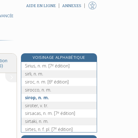
AIDE EN LIGNE
ANNEXES
AVANCÉE
sir, n. m.
sire, n. m.
sirène, n. f.
siréniens, n. m. pl.
e
sirerie, n. f.
[5
édition]
VOISINAGE ALPHABÉTIQUE
sirex, n. m.
tion
e
Sirius, n. m.
[7
édition]
8)
sirli, n. m.
e
siroc, n. m.
[6
édition]
sirocco, n. m.
sirop, n. m.
siroter, v. tr.
e
sirsacas, n. m.
[7
édition]
sirtaki, n. m.
e
sirtes, n. f. pl.
[7
édition]
sirupeux, -euse, adj.