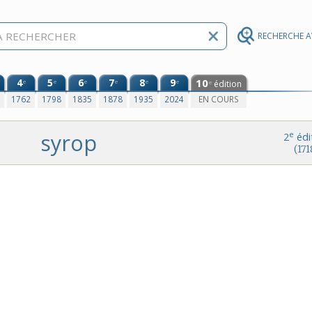
RECHERCHE 
4
5
6
7
8
9
10
e
e
e
e
e
e
édition
e
0
1762
1798
1835
1878
1935
2024
EN COURS
syrop
e
2
édi
(171