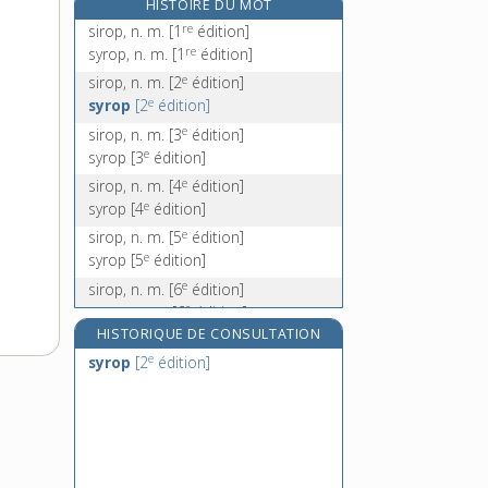
HISTOIRE DU MOT
sirvente, n. m.
re
sirop, n. m.
[1
édition]
re
sirventès, n. m.
syrop, n. m.
[1
édition]
sis, sise, adj.
e
sirop, n. m.
[2
édition]
e
syrop
[2
édition]
sisal, n. m.
e
sirop, n. m.
[3
édition]
e
syrop
[3
édition]
e
sirop, n. m.
[4
édition]
e
syrop
[4
édition]
e
sirop, n. m.
[5
édition]
e
syrop
[5
édition]
e
sirop, n. m.
[6
édition]
e
syrop, n. m.
[6
édition]
HISTORIQUE DE CONSULTATION
e
sirop, n. m.
[7
édition]
e
syrop
[2
édition]
e
sirop, n. m.
[8
édition]
e
sirop, n. m.
[9
édition]