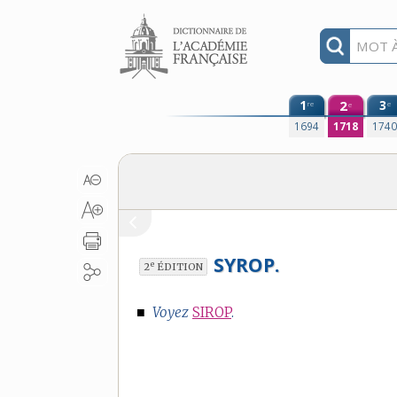
Aller au contenu
1
2
3
re
e
e
1694
1718
174
SYROP.
e
2
ÉDITION
■
Voyez
SIROP
.