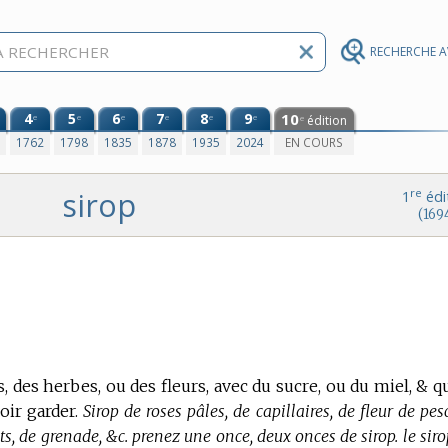
RECHERCHE 
4
5
6
7
8
9
10
e
e
e
e
e
e
édition
e
0
1762
1798
1835
1878
1935
2024
EN COURS
sirop
re
1
édi
(169
, des herbes, ou des fleurs, avec du sucre, ou du miel, & q
oir garder.
Sirop de roses pâles, de capillaires, de fleur de pes
cots, de grenade, &c. prenez une once, deux onces de sirop. le sir