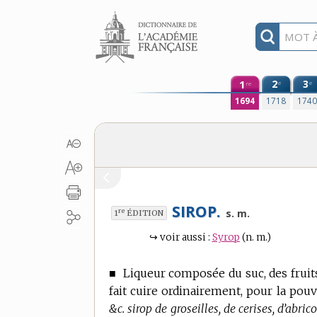
Aller au contenu
1
2
3
e
e
re
1694
1718
174
SIROP.
re
s. m.
1
ÉDITION
↪
voir aussi :
Syrop
(n. m.)
■
Liqueur composée du suc, des fruits
fait cuire ordinairement, pour la pouv
&c. sirop de groseilles, de cerises, d’abri