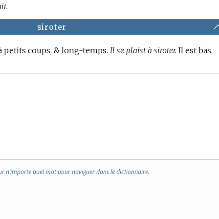
it.
siroter
& à petits coups, & long-temps.
Il se plaist à siroter.
Il est bas.
ur n’importe quel mot pour naviguer dans le dictionnaire.