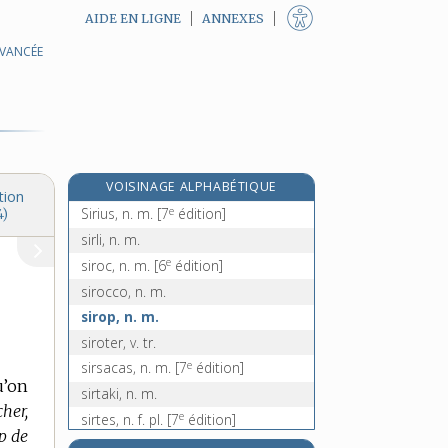
AIDE EN LIGNE
ANNEXES
AVANCÉE
sir, n. m.
sire, n. m.
sirène, n. f.
siréniens, n. m. pl.
e
sirerie, n. f.
[5
édition]
VOISINAGE ALPHABÉTIQUE
sirex, n. m.
tion
e
Sirius, n. m.
[7
édition]
4)
sirli, n. m.
e
siroc, n. m.
[6
édition]
sirocco, n. m.
sirop, n. m.
siroter, v. tr.
e
sirsacas, n. m.
[7
édition]
u’on
sirtaki, n. m.
cher,
e
sirtes, n. f. pl.
[7
édition]
op de
sirupeux, -euse, adj.