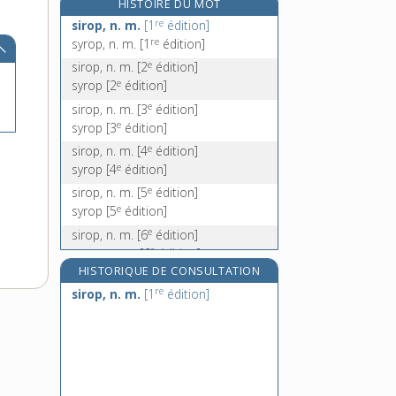
HISTOIRE DU MOT
sirvente, n. m.
re
sirop, n. m.
[1
édition]
re
sirventès, n. m.
syrop, n. m.
[1
édition]
sis, sise, adj.
e
sirop, n. m.
[2
édition]
e
syrop
[2
édition]
sisal, n. m.
e
sirop, n. m.
[3
édition]
e
syrop
[3
édition]
e
sirop, n. m.
[4
édition]
e
syrop
[4
édition]
e
sirop, n. m.
[5
édition]
e
syrop
[5
édition]
e
sirop, n. m.
[6
édition]
e
syrop, n. m.
[6
édition]
HISTORIQUE DE CONSULTATION
e
sirop, n. m.
[7
édition]
re
sirop, n. m.
[1
édition]
e
sirop, n. m.
[8
édition]
e
sirop, n. m.
[9
édition]