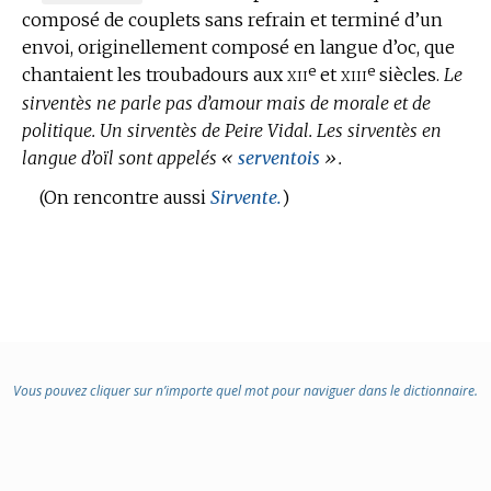
composé de couplets sans refrain et terminé d’un
DE
envoi, originellement composé en langue d’oc, que
DOMAINE
e
e
xii
xiii
chantaient les troubadours aux
:
et
siècles.
Le
sirventès ne parle pas d’amour mais de morale et de
politique.
Un sirventès de Peire Vidal.
Les sirventès en
langue d’oïl sont appelés «
serventois
».
(On rencontre aussi
Sirvente.
)
Vous pouvez cliquer sur n’importe quel mot pour naviguer dans le dictionnaire.