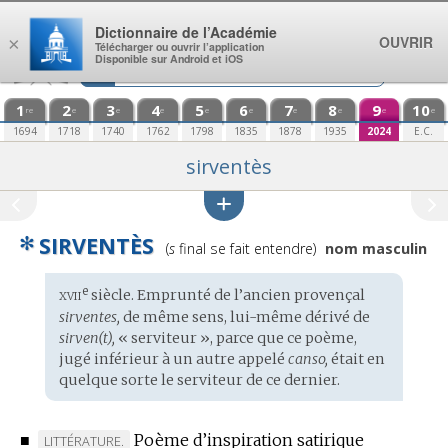
Aller au contenu
Dictionnaire de l’Académie
OUVRIR
×
Télécharger ou ouvrir l’application
Disponible sur Android et iOS
1
2
3
4
5
6
7
8
9
10
re
e
e
e
e
e
e
e
e
e
1694
1718
1740
1762
1798
1835
1878
1935
2024
E.C.
sirventès
✻
SIRVENTÈS
Prononciation
(
s
final se fait entendre)
nom masculin
:
xvii
e
Étymologie
siècle. Emprunté de l’
ancien provençal
:
sirventes,
de même sens, lui-même dérivé de
sirven(t),
« serviteur », parce que ce poème,
jugé inférieur à un autre appelé
canso,
était en
quelque sorte le serviteur de ce dernier.
■
Poème d’inspiration satirique
MARQUE
LITTÉRATURE.