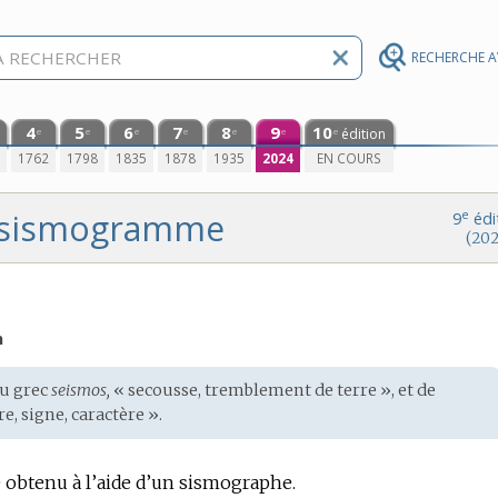
RECHERCHE 
4
5
6
7
8
9
10
édition
e
e
e
e
e
e
e
0
1762
1798
1835
1878
1935
2024
EN COURS
sismogramme
e
9
édi
(202
n
du
grec
seismos,
« secousse, tremblement de terre », et de
re, signe, caractère ».
obtenu à l’aide d’un sismographe.