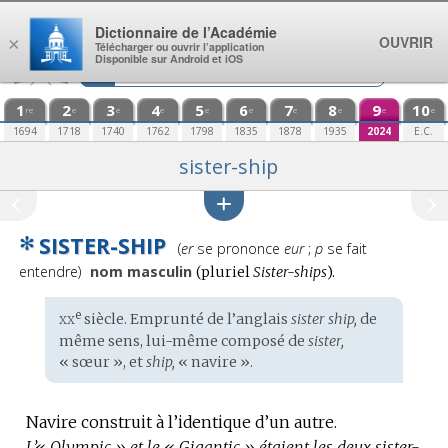
Aller au contenu
Dictionnaire de l’Académie
OUVRIR
×
Télécharger ou ouvrir l’application
Disponible sur Android et iOS
1
2
3
4
5
6
7
8
9
10
re
e
e
e
e
e
e
e
e
e
1694
1718
1740
1762
1798
1835
1878
1935
2024
E.C.
sister-ship
✻
SISTER-SHIP
Prononciation
(
er
se prononce
eur
;
p
se fait
:
entendre)
nom masculin
(
pluriel
Sister-ships
).
xx
e
Étymologie
siècle. Emprunté de l’
anglais
sister ship,
de
:
même sens, lui-même composé de
sister,
« sœur », et
ship,
« navire ».
Navire construit à l’identique d’un autre.
L’« Olympic » et le « Gigantic » étaient les deux sister-