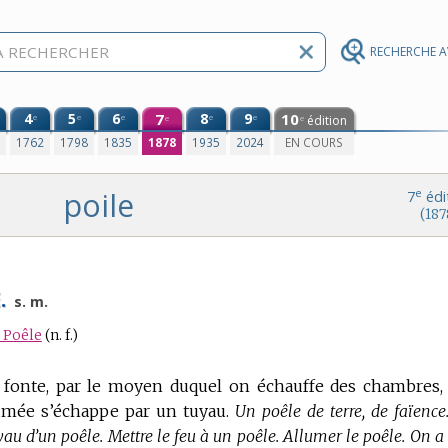
RECHERCHE 
4
5
6
7
8
9
10
e
e
e
e
e
édition
e
e
0
1762
1798
1835
1878
1935
2024
EN COURS
poile
e
7
édi
(187
.
s. m.
Poêle
(n. f.)
 fonte, par le moyen duquel on échauffe des chambres,
a fumée s’échappe par un tuyau.
Un poêle de terre, de faïence
yau d’un poêle. Mettre le feu à un poêle. Allumer le poêle. On a