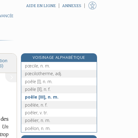
AIDE EN LIGNE
ANNEXES
AVANCÉE
podologie, n. f.
podologue, n.
podomètre, n. m.
podzol, n. m.
podzolique, adj.
VOISINAGE ALPHABÉTIQUE
podzolisation, n. f.
tion
pœcile, n. m.
8)
pœcilotherme, adj.
poêle [I], n. m.
poêle [II], n. f.
poêle [III], n. m.
poêlée, n. f.
poêler, v. tr.
 des
poêlier, n. m.
. Un
poêlon, n. m.
 trop
e
poêlonnée, n. f.
[7
édition]