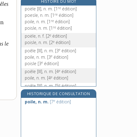
HISTOIRE DU MOT
êles
poème, n. m.
re
poële [II], n. m.
[1
édition]
poésie, n. f.
re
poesle, n. m.
[1
édition]
re
poète, n. m.
poile, n. m.
[1
édition]
on
re
poisle, n. m.
[1
édition]
e
poétereau, n. m.
[8
édition]
e
poële, n. f.
[2
édition]
e
poisle, n. m.
[2
édition]
s le
e
poêle [III], n. m.
[3
édition]
e
poile, n. m.
[3
édition]
e
poisle
[3
édition]
e
poêle [III], n. m.
[4
édition]
e
poile, n. m.
[4
édition]
e
poêle [III], n. m.
[5
édition]
e
poile, n. m.
[5
édition]
HISTORIQUE DE CONSULTATION
e
poêle [III], n. m.
[6
édition]
e
poile, n. m.
[7
édition]
e
poile, n. m.
[6
édition]
e
poêle [III], n. m.
[7
édition]
e
poile, n. m.
[7
édition]
e
poêle [III], n. m.
[8
édition]
e