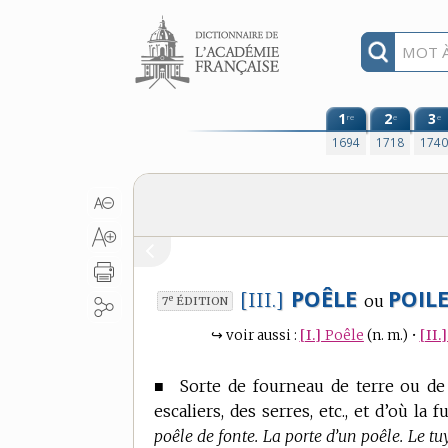
Aller au contenu
1
2
3
re
e
e
1694
1718
174
POÊLE
POILE
[III.]
ou
e
7
ÉDITION
↪
voir aussi :
[I.]
Poêle
(n. m.)
•
[II.]
■
Sorte de fourneau de terre ou de
escaliers, des serres, etc., et d’où l
poêle de fonte. La porte d’un poêle. Le tu