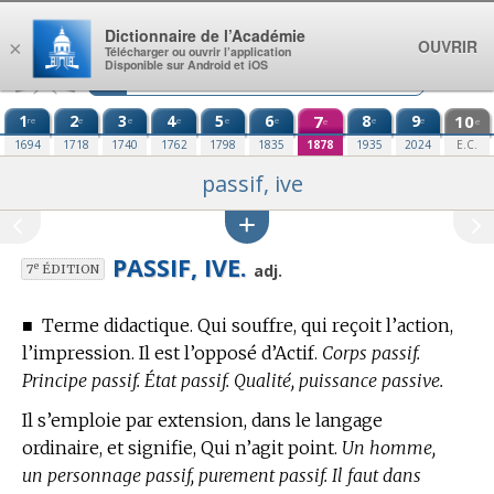
Aller au contenu
Dictionnaire de l’Académie
OUVRIR
×
Télécharger ou ouvrir l’application
Disponible sur Android et iOS
1
2
3
4
5
6
7
8
9
10
re
e
e
e
e
e
e
e
e
e
1694
1718
1740
1762
1798
1835
1878
1935
2024
E.C.
passif, ive
PASSIF, IVE.
e
adj.
7
ÉDITION
■
Terme didactique.
Qui souffre, qui reçoit l’action,
l’impression. Il est l’opposé d’Actif.
Corps passif.
Principe passif. État passif. Qualité, puissance passive.
Il s’emploie par extension, dans le langage
ordinaire, et signifie, Qui n’agit point.
Un homme,
un personnage passif, purement passif. Il faut dans