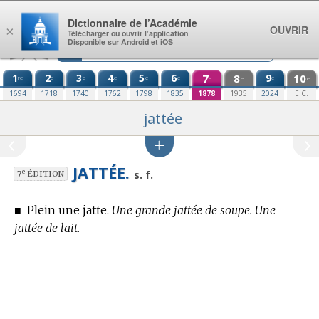
Aller au contenu
Dictionnaire de l’Académie
OUVRIR
×
Télécharger ou ouvrir l’application
Disponible sur Android et iOS
1
2
3
4
5
6
7
8
9
10
re
e
e
e
e
e
e
e
e
e
1694
1718
1740
1762
1798
1835
1878
1935
2024
E.C.
jattée
JATTÉE.
e
s. f.
7
ÉDITION
■
Plein une jatte.
Une grande jattée de soupe. Une
jattée de lait.