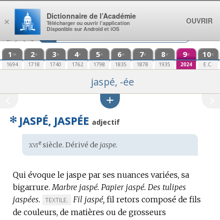
Aller au contenu
Dictionnaire de l’Académie
OUVRIR
×
Télécharger ou ouvrir l’application
Disponible sur Android et iOS
1
2
3
4
5
6
7
8
9
10
re
e
e
e
e
e
e
e
e
e
1694
1718
1740
1762
1798
1835
1878
1935
2024
E.C.
jaspé, -ée
✻
JASPÉ, JASPÉE
adjectif
xvi
e
Étymologie
siècle. Dérivé de
jaspe.
:
Qui évoque le jaspe par ses nuances variées, sa
bigarrure.
Marbre jaspé.
Papier jaspé.
Des tulipes
jaspées.
Fil jaspé,
fil retors composé de fils
MARQUE
TEXTILE.
de couleurs, de matières ou de grosseurs
DE