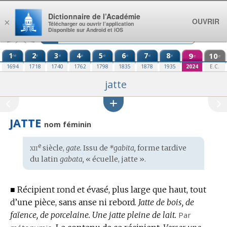
Aller au contenu
Dictionnaire de l’Académie
OUVRIR
×
Télécharger ou ouvrir l’application
Disponible sur Android et iOS
1
2
3
4
5
6
7
8
9
10
re
e
e
e
e
e
e
e
e
e
1694
1718
1740
1762
1798
1835
1878
1935
2024
E.C.
jatte
JATTE
nom féminin
xii
e
Étymologie
siècle,
gate.
Issu de
*gabita,
forme tardive
:
du
latin
gabata,
« écuelle, jatte ».
■
Récipient rond et évasé, plus large que haut, tout
d’une pièce, sans anse ni rebord.
Jatte de bois, de
faïence, de porcelaine.
Une jatte pleine de lait.
Par