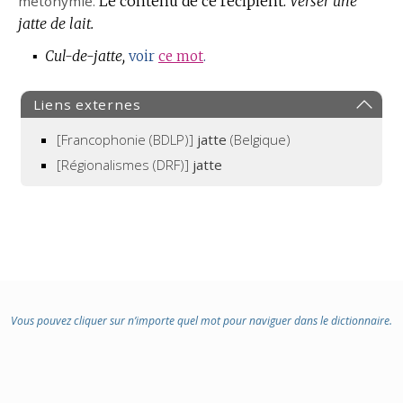
métonymie.
Le contenu de ce récipient.
Verser une
jatte de lait.
▪
Cul-de-jatte,
voir
ce mot
.
Liens externes
[Francophonie (BDLP)]
jatte
(Belgique)
[Régionalismes (DRF)]
jatte
Vous pouvez cliquer sur n’importe quel mot pour naviguer dans le dictionnaire.