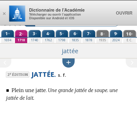
Aller au contenu
Dictionnaire de l’Académie
OUVRIR
×
Télécharger ou ouvrir l’application
Disponible sur Android et iOS
1
2
3
4
5
6
7
8
9
10
re
e
e
e
e
e
e
e
e
e
1694
1718
1740
1762
1798
1835
1878
1935
2024
E.C.
jattée
JATTÉE.
e
s. f.
2
ÉDITION
■
Plein une jatte.
Une grande jattée de soupe. une
jattée de lait.