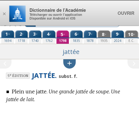
Aller au contenu
Dictionnaire de l’Académie
OUVRIR
×
Télécharger ou ouvrir l’application
Disponible sur Android et iOS
1
2
3
4
5
6
7
8
9
10
re
e
e
e
e
e
e
e
e
e
1694
1718
1740
1762
1798
1835
1878
1935
2024
E.C.
jattée
JATTÉE.
e
subst. f.
5
ÉDITION
■
Plein une jatte.
Une grande jattée de soupe. Une
jattée de lait.