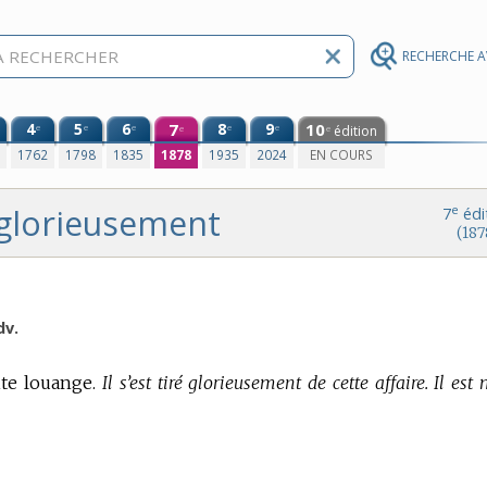
RECHERCHE 
4
5
6
7
8
9
10
e
e
e
e
e
édition
e
e
0
1762
1798
1835
1878
1935
2024
EN COURS
glorieusement
e
7
édi
(187
dv.
te louange.
Il s’est tiré glorieusement de cette affaire. Il est