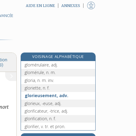
AIDE EN LIGNE
ANNEXES
AVANCÉE
globulaire, adj. et n. f.
globule, n. m.
globuleux, -euse, adj.
globuline, n. f.
gloire, n. f.
VOISINAGE ALPHABÉTIQUE
gloméris, n. m.
tion
glomérulaire, adj.
8)
glomérule, n. m.
gloria, n. m. inv.
gloriette, n. f.
glorieusement, adv.
glorieux, -euse, adj.
 mort
glorificateur, -trice, adj.
glorification, n. f.
glorifier, v. tr. et pron.
gloriole, n. f.