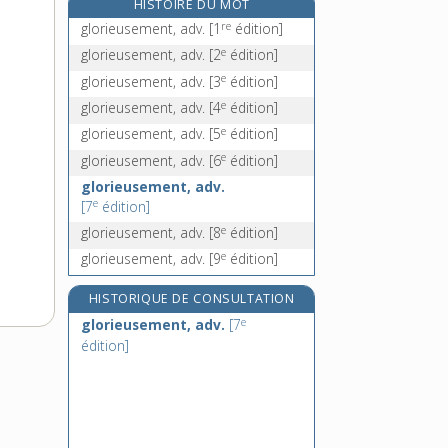
HISTOIRE DU MOT
glose, n. f.
re
glorieusement, adv.
[1
édition]
gloser, v. tr.
e
glorieusement, adv.
[2
édition]
gloseur, -euse, n.
e
glorieusement, adv.
[3
édition]
gloss(o)-, préf.
e
glorieusement, adv.
[4
édition]
e
glorieusement, adv.
[5
édition]
e
glorieusement, adv.
[6
édition]
glorieusement, adv.
e
[7
édition]
e
glorieusement, adv.
[8
édition]
e
glorieusement, adv.
[9
édition]
HISTORIQUE DE CONSULTATION
e
glorieusement, adv.
[7
édition]