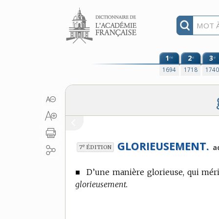
Aller au contenu
1
2
3
re
e
e
1694
1718
174
GLORIEUSEMENT.
e
a
7
ÉDITION
■
D’une manière glorieuse, qui méri
glorieusement.