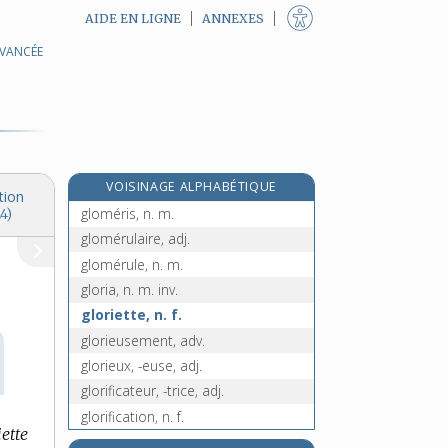
AIDE EN LIGNE
ANNEXES
AVANCÉE
globine, n. f.
globulaire, adj. et n. f.
globule, n. m.
globuleux, -euse, adj.
globuline, n. f.
VOISINAGE ALPHABÉTIQUE
gloire, n. f.
tion
gloméris, n. m.
4)
glomérulaire, adj.
glomérule, n. m.
gloria, n. m. inv.
gloriette, n. f.
glorieusement, adv.
glorieux, -euse, adj.
glorificateur, -trice, adj.
glorification, n. f.
iette
glorifier, v. tr. et pron.