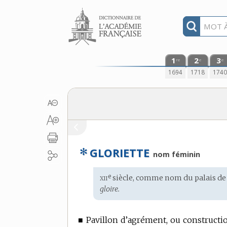
Aller au contenu
1
2
3
re
e
e
1694
1718
174
✻
GLORIETTE
nom féminin
xii
e
Étymologie
siècle, comme nom du palais de
:
gloire.
■
Pavillon d’agrément, ou constructi