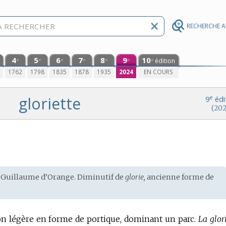
RECHERCHE 
4
5
6
7
8
9
10
édition
e
e
e
e
e
e
e
0
1762
1798
1835
1878
1935
2024
EN COURS
gloriette
e
9
édi
(202
 Guillaume d’Orange. Diminutif de
glorie,
ancienne forme de
on légère en forme de portique, dominant un parc.
La glor