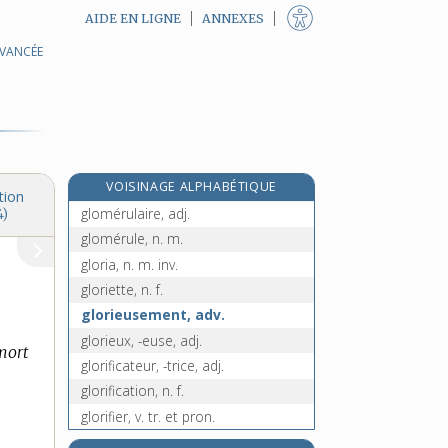
AIDE EN LIGNE
ANNEXES
AVANCÉE
globulaire, adj. et n. f.
globule, n. m.
globuleux, -euse, adj.
globuline, n. f.
gloire, n. f.
VOISINAGE ALPHABÉTIQUE
gloméris, n. m.
tion
glomérulaire, adj.
4)
glomérule, n. m.
gloria, n. m. inv.
gloriette, n. f.
glorieusement, adv.
glorieux, -euse, adj.
 mort
glorificateur, -trice, adj.
glorification, n. f.
glorifier, v. tr. et pron.
gloriole, n. f.