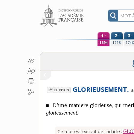
Aller au contenu
1
2
3
e
e
re
1694
1718
174
GLORIEUSEMENT.
re
a
1
ÉDITION
■
D’une maniere glorieuse, qui meri
glorieusement.
Ce mot est extrait de l'article :
GLO