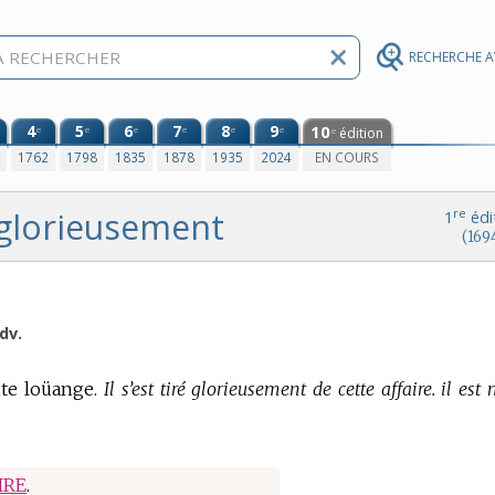
RECHERCHE 
4
5
6
7
8
9
10
e
e
e
e
e
e
édition
e
0
1762
1798
1835
1878
1935
2024
EN COURS
glorieusement
re
1
édi
(169
dv.
te loüange.
Il s’est tiré glorieusement de cette affaire. il est
IRE
.