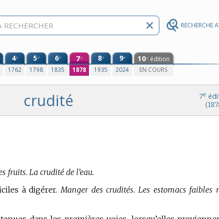
RECHERCHE 
4
5
6
7
8
9
10
e
e
e
e
e
édition
e
e
0
1762
1798
1835
1878
1935
2024
EN COURS
crudité
e
7
édi
(187
s fruits. La crudité de l’eau.
iciles à digérer.
Manger des crudités. Les estomacs faibles 