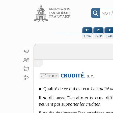
Aller au contenu
1
2
3
re
e
e
1694
1718
174
CRUDITÉ.
e
s. f.
7
ÉDITION
■
Qualité de ce qui est cru.
La crudité de
Il se dit aussi Des aliments crus, diff
peuvent pas supporter les crudités.