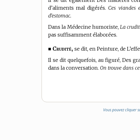
Il se dit également Des matières con
d’aliments mal digérés.
Ces viandes e
d’estomac.
Dans la
Médecine humoriste,
La crudi
pas suffisamment élaborées.
Crudité,
■
se dit,
en Peinture,
de L’effe
Il se dit quelquefois, au figuré, Des 
dans la conversation.
On trouve dans cet
Vous pouvez cliquer s