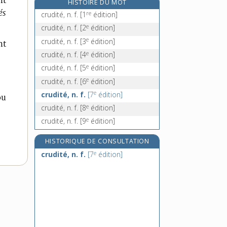
nt
HISTOIRE DU MOT
crûment, adv.
és
re
crudité, n. f.
[1
édition]
crural, -ale, adj.
e
crudité, n. f.
[2
édition]
crustacé, -ée, adj. et n.
e
crudité, n. f.
[3
édition]
nt
e
cruzade, n. f.
[7
édition]
e
crudité, n. f.
[4
édition]
e
crudité, n. f.
[5
édition]
e
crudité, n. f.
[6
édition]
e
crudité, n. f.
[7
édition]
ou
e
crudité, n. f.
[8
édition]
e
crudité, n. f.
[9
édition]
HISTORIQUE DE CONSULTATION
e
crudité, n. f.
[7
édition]