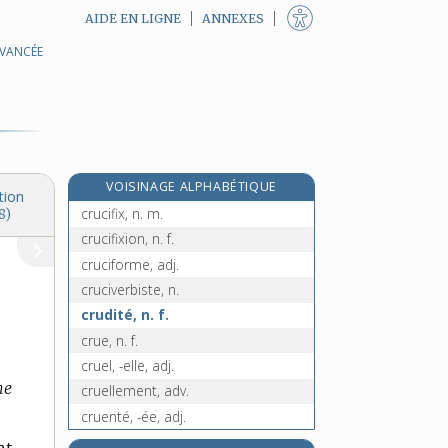
AIDE EN LIGNE
ANNEXES
AVANCÉE
crucial, -ale, adj.
crucifère, adj. et n. f.
crucifiant, -ante, adj.
crucifié, -ée, adj.
crucifiement, n. m.
VOISINAGE ALPHABÉTIQUE
crucifier, v. tr.
tion
crucifix, n. m.
8)
crucifixion, n. f.
cruciforme, adj.
cruciverbiste, n.
crudité, n. f.
crue, n. f.
cruel, -elle, adj.
ne
cruellement, adv.
cruenté, -ée, adj.
crumble, n. m.