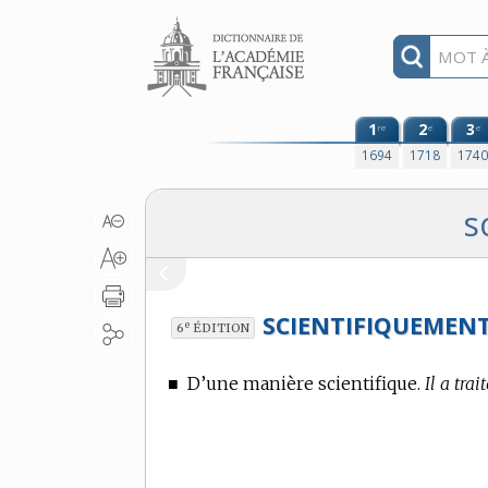
Aller au contenu
1
2
3
re
e
e
1694
1718
174
s
SCIENTIFIQUEMENT
e
6
ÉDITION
■
D’une manière scientifique.
Il a tra