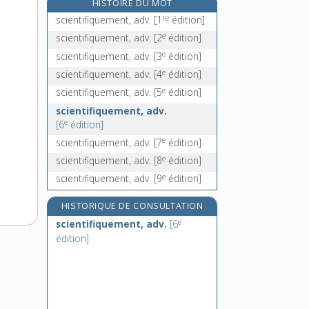
HISTOIRE DU MOT
scieur, -euse, n.
re
scientifiquement, adv.
[1
édition]
scille, n. f.
e
scientifiquement, adv.
[2
édition]
e
scillitique, adj.
[7
édition]
e
scientifiquement, adv.
[3
édition]
scinder, v. tr.
e
scientifiquement, adv.
[4
édition]
e
scientifiquement, adv.
[5
édition]
scientifiquement, adv.
e
[6
édition]
e
scientifiquement, adv.
[7
édition]
e
scientifiquement, adv.
[8
édition]
e
scientifiquement, adv.
[9
édition]
HISTORIQUE DE CONSULTATION
e
scientifiquement, adv.
[6
édition]