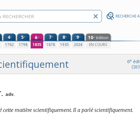
RECHERCHE 
4
5
6
7
8
9
10
e
e
e
e
e
édition
e
e
0
1762
1798
1835
1878
1935
2024
EN COURS
cientifiquement
e
6
édi
(183
.
adv.
ité cette matière scientifiquement. Il a parlé scientifiquement.