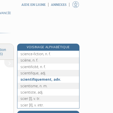
AIDE EN LIGNE
ANNEXES
AVANCÉE
sciaphile, adj.
e
sciatérique, adj.
[7
édition]
sciatique, adj.
scie, n. f.
sciemment, adv.
VOISINAGE ALPHABÉTIQUE
science, n. f.
tion
science-fiction, n. f.
5)
sciène, n. f.
scientificité, n. f.
scientifique, adj.
scientifiquement, adv.
scientisme, n. m.
scientiste, adj.
scier [I], v. tr.
scier [II], v. intr.
scierie, n. f.