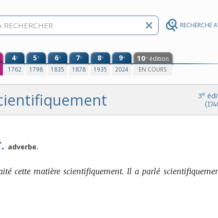
RECHERCHE 
4
5
6
7
8
9
10
e
e
e
e
e
e
édition
e
0
1762
1798
1835
1878
1935
2024
EN COURS
cientifiquement
e
3
édi
(174
.
adverbe.
raité cette matière scientifiquement. Il a parlé scientifiquemen