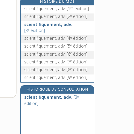
HISTOIRE DU MOT
scieur, -euse, n.
re
scientifiquement, adv.
[1
édition]
scille, n. f.
e
scientifiquement, adv.
[2
édition]
e
scillitique, adj.
[7
édition]
scientifiquement, adv.
scinder, v. tr.
e
[3
édition]
e
scientifiquement, adv.
[4
édition]
e
scientifiquement, adv.
[5
édition]
e
scientifiquement, adv.
[6
édition]
e
scientifiquement, adv.
[7
édition]
e
scientifiquement, adv.
[8
édition]
e
scientifiquement, adv.
[9
édition]
HISTORIQUE DE CONSULTATION
e
scientifiquement, adv.
[3
édition]