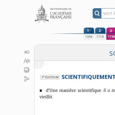
Aller au contenu
1
2
3
re
e
e
1694
1718
174
s
SCIENTIFIQUEMENT
e
3
ÉDITION
■
d’Une manière scientifique.
Il a t
vieillit.