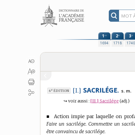
Aller au contenu
1
2
3
re
e
e
1694
1718
174
SACRILÉGE.
[I.]
e
s. m.
6
ÉDITION
↪
voir aussi :
[II.]
Sacrilége
(adj.)
■
Action impie par laquelle on prof
Faire un sacrilége. Commettre un sacrilé
être convaincu de sacrilége.