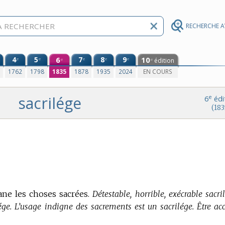
RECHERCHE 
4
5
6
7
8
9
10
e
e
e
e
e
édition
e
e
0
1762
1798
1835
1878
1935
2024
EN COURS
sacrilége
e
6
édi
(183
ane les choses sacrées.
Détestable, horrible, exécrable sacri
ge. L’usage indigne des sacrements est un sacrilége. Être acc