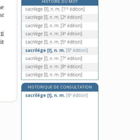
HISTOIRE DU MOT
sacristi !, interj.
ne
re
sacrilege [II], n. m.
[1
édition]
sacristie, n. f.
st
e
sacrilege [I], n. m.
[2
édition]
sacristine, n. f.
e
sacrilége [I], n. m.
[3
édition]
sacro-, préf.
e
sacrilége [I], n. m.
[4
édition]
Il
e
it
sacrilége [I], n. m.
[5
édition]
e
sacrilége [I], n. m.
[6
édition]
e
sacrilège [I], n. m.
[7
édition]
e
sacrilège [I], n. m.
[8
édition]
e
sacrilège [I], n. m.
[9
édition]
HISTORIQUE DE CONSULTATION
e
sacrilége [I], n. m.
[6
édition]