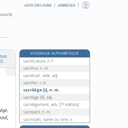
AIDE EN LIGNE
ANNEXES
AVANCÉE
sacredieu !, interj.
sacrement, n. m.
sacrément, adv.
sacrer, v. tr. et intr.
sacret, n. m.
VOISINAGE ALPHABÉTIQUE
sacrificateur, -trice, n.
tion
sacrificature, n. f.
5)
sacrifice, n. m.
sacrificiel, -ielle, adj.
sacrifier, v. tr.
sacrilège [I], n. m.
sacrilège [II], adj.
e
sacrilègement, adv.
[7
édition]
lége.
sacripant, n. m.
usé,
sacristain, -taine ou -tine, n.
e
sacriste, n. m.
[5
édition]