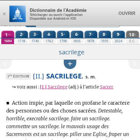
Aller au contenu
Dictionnaire de l’Académie
OUVRIR
×
Télécharger ou ouvrir l’application
Disponible sur Android et iOS
1
2
3
4
5
6
7
8
9
10
e
e
e
e
e
e
e
e
re
e
1694
1718
1740
1762
1798
1835
1878
1935
2024
E.C.
sacrilege
SACRILEGE.
[II.]
re
s. m.
1
ÉDITION
↪
voir aussi :
[I.]
Sacrilege
(adj.)
à l’article
Sacrer
■
Action impie, par laquelle on profane le caractere
des personnes ou des choses sacrées.
Detestable,
horrible, execrable sacrilege. faire un sacrilege.
commettre un sacrilege. le mauvais usage des
Sacrements est un sacrilege. piller une Eglise, fraper un