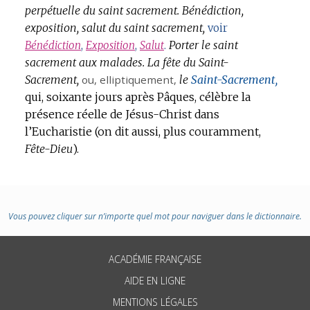
perpétuelle du saint sacrement.
Bénédiction,
exposition, salut du saint sacrement,
voir
Porter le saint
Bénédiction
,
Exposition
,
Salut
.
sacrement aux malades.
La fête du Saint-
Sacrement,
ou,
elliptiquement
,
le
Saint-Sacrement,
qui, soixante jours après Pâques, célèbre la
présence réelle de Jésus-Christ dans
l’Eucharistie (on dit aussi, plus couramment,
Fête-Dieu
).
Vous pouvez cliquer sur n’importe quel mot pour naviguer dans le dictionnaire.
ACADÉMIE FRANÇAISE
AIDE EN LIGNE
MENTIONS LÉGALES