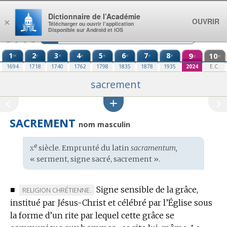
Aller au contenu
Dictionnaire de l’Académie
OUVRIR
×
Télécharger ou ouvrir l’application
Disponible sur Android et iOS
1
2
3
4
5
6
7
8
9
10
re
e
e
e
e
e
e
e
e
e
1694
1718
1740
1762
1798
1835
1878
1935
2024
E.C.
sacrement
SACREMENT
nom masculin
x
e
Étymologie
siècle. Emprunté du
latin
sacramentum,
:
« serment, signe sacré, sacrement ».
■
Signe sensible de la grâce,
MARQUE
RELIGION CHRÉTIENNE.
institué par Jésus-Christ et célébré par l’Église sous
DE
la forme d’un rite par lequel cette grâce se
DOMAINE