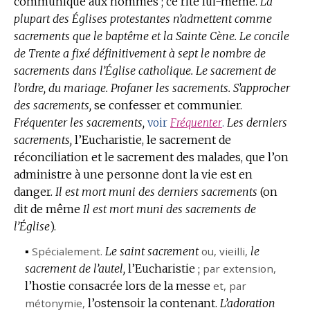
communique aux hommes ; ce rite lui-même.
:
La
plupart des Églises protestantes n’admettent comme
sacrements que le baptême et la Sainte Cène.
Le concile
de Trente a fixé définitivement à sept le nombre de
sacrements dans l’Église catholique.
Le sacrement de
l’ordre, du mariage.
Profaner les sacrements.
S’approcher
des sacrements,
se confesser et communier.
Fréquenter les sacrements,
Les derniers
voir
Fréquenter
.
sacrements,
l’Eucharistie, le sacrement de
réconciliation et le sacrement des malades, que l’on
administre à une personne dont la vie est en
danger.
Il est mort muni des derniers sacrements
(on
dit de même
Il est mort muni des sacrements de
l’Église
).
▪
Spécialement.
Le saint sacrement
ou, vieilli,
le
sacrement de l’autel,
l’Eucharistie ;
par extension
,
l’hostie consacrée lors de la messe
et,
par
métonymie
,
l’ostensoir la contenant.
L’adoration