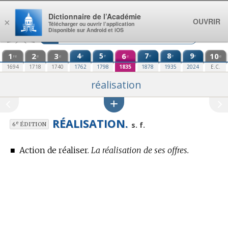
Aller au contenu
Dictionnaire de l’Académie
OUVRIR
×
Télécharger ou ouvrir l’application
Disponible sur Android et iOS
1
2
3
4
5
6
7
8
9
10
e
e
e
e
e
re
e
e
e
e
1694
1718
1740
1762
1798
1835
1878
1935
2024
E.C.
réalisation
RÉALISATION.
e
s. f.
6
ÉDITION
■
Action de réaliser.
La réalisation de ses offres.