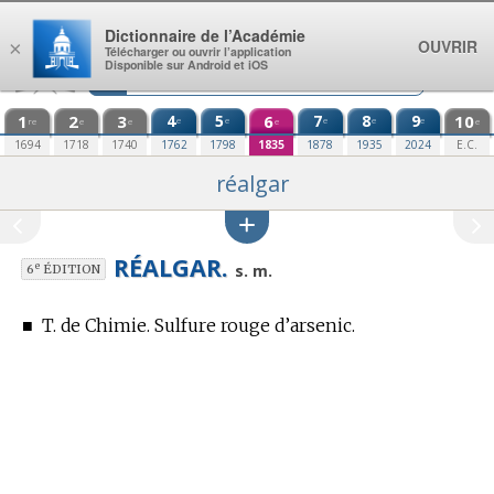
Aller au contenu
Dictionnaire de l’Académie
OUVRIR
×
Télécharger ou ouvrir l’application
Disponible sur Android et iOS
1
2
3
4
5
6
7
8
9
10
e
e
e
e
e
re
e
e
e
e
1694
1718
1740
1762
1798
1835
1878
1935
2024
E.C.
réalgar
RÉALGAR.
e
s. m.
6
ÉDITION
■
T. de Chimie.
Sulfure rouge d’arsenic.