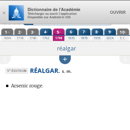
Aller au contenu
Dictionnaire de l’Académie
OUVRIR
×
Télécharger ou ouvrir l’application
Disponible sur Android et iOS
1
2
3
4
5
6
7
8
9
10
e
e
e
e
e
re
e
e
e
e
1694
1718
1740
1762
1798
1835
1878
1935
2024
E.C.
réalgar
RÉALGAR.
e
s. m.
5
ÉDITION
■
Arsenic rouge.