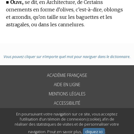
Olive,
■
se dit,
en Architecture,
de Certains
ornements en forme d’olives, c’est-à-dire, oblongs
et arrondis, qu’on taille sur les baguettes et les
astragales, ou dans les cannelures.
Vous pouvez cliquer sur n’importe quel mot pour naviguer dans le dictionnaire.
ACADÉMIE FRANÇAISE
AIDE EN LIGNE
MENTIONS LÉGALES
ACCESSIBILITÉ
CONTACTS
En poursuivant votre navigation sur ce site, vous acceptez
l’utilisation d’un témoin de connexion (cookie), afin de
réaliser des statistiques de visites et de personnaliser votre
navigation. Pour en savoir plus,
cliquez ici
.