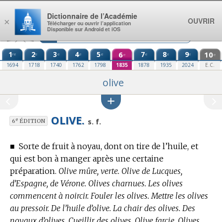
Aller au contenu
Dictionnaire de l’Académie
OUVRIR
×
Télécharger ou ouvrir l’application
Disponible sur Android et iOS
1
2
3
4
5
6
7
8
9
10
re
e
e
e
e
e
e
e
e
e
1694
1718
1740
1762
1798
1835
1878
1935
2024
E.C.
olive
OLIVE.
e
s. f.
6
ÉDITION
■
Sorte de fruit à noyau, dont on tire de l’huile, et
qui est bon à manger après une certaine
préparation.
Olive mûre, verte. Olive de Lucques,
d’Espagne, de Vérone. Olives charnues. Les olives
commencent à noircir. Fouler les olives. Mettre les olives
au pressoir. De l’huile d’olive. La chair des olives. Des
noyaux d’olives. Cueillir des olives. Olive farcie. Olives