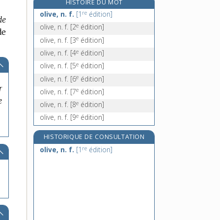
HISTOIRE DU MOT
olivine, n. f.
re
olive, n. f.
[1
édition]
de
ollaire, adj.
e
olive, n. f.
[2
édition]
de
olla-podrida, n. f.
e
olive, n. f.
[3
édition]
ollé !, interj.
e
olive, n. f.
[4
édition]
e
olive, n. f.
[5
édition]
e
olive, n. f.
[6
édition]
r
e
olive, n. f.
[7
édition]
e
e
olive, n. f.
[8
édition]
e
olive, n. f.
[9
édition]
HISTORIQUE DE CONSULTATION
re
olive, n. f.
[1
édition]