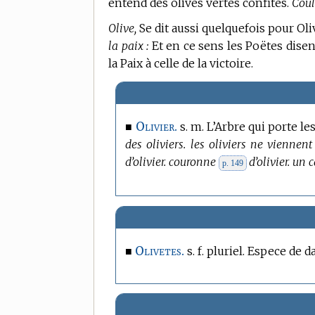
entend des olives vertes confites.
Coul
Olive,
Se dit aussi quelquefois pour Oli
la paix :
Et en ce sens les Poëtes disen
la Paix à celle de la victoire.
Olivier.
■
s. m. L’Arbre qui porte le
des oliviers. les oliviers ne viennen
d’olivier. couronne
d’olivier. un 
p. 149
Olivetes.
■
s. f. pluriel. Espece de 