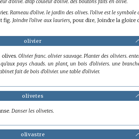
eur d’olive. drap couleur d’olive. des boutons faits en olive.
vier.
Rameau d’olive. le jardin des olives. l’olive est le symbole 
t fig.
Joindre l’olive aux lauriers,
pour dire, Joindre la gloire 
olivier
s olives.
Olivier franc. olivier sauvage. Planter des oliviers. ente
t qu’aux pays chauds. un plant, un bois d’oliviers. une branch
cabinet fait de bois d’olivier. une table d’olivier.
olivetes
danse.
Danser les olivetes.
olivastre