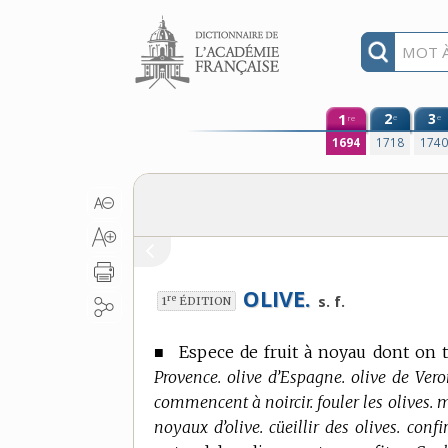
Aller au contenu
1
2
3
e
e
re
1694
1718
174
OLIVE.
re
s. f.
1
ÉDITION
■
Espece de fruit à noyau dont on ti
Provence. olive d’Espagne. olive de Vero
commencent à noircir. fouler les olives. met
noyaux d’olive. cüeillir des olives. confir