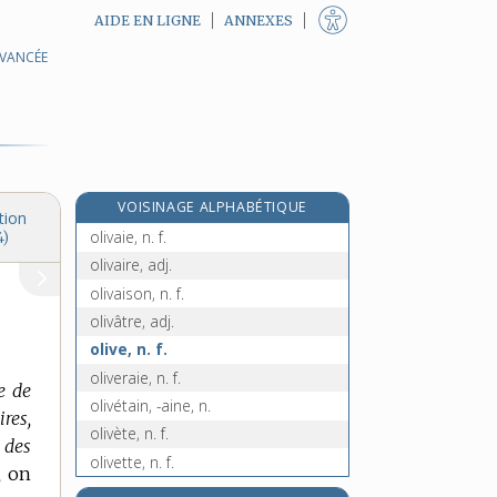
AIDE EN LIGNE
ANNEXES
AVANCÉE
olim, n. m. inv.
e
olinde, n. f.
[8
édition]
e
olinder, v. intr.
[5
édition]
e
olindeur, n. m.
[5
édition]
oliphant, n. m.
VOISINAGE ALPHABÉTIQUE
olivade, n. f.
tion
olivaie, n. f.
4)
olivaire, adj.
olivaison, n. f.
olivâtre, adj.
olive, n. f.
oliveraie, n. f.
e de
olivétain, -aine, n.
res,
olivète, n. f.
. des
olivette, n. f.
,
on
olivier, n. m.