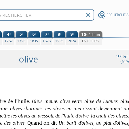
RECHERCHE 
4
5
6
7
8
9
10
e
e
e
e
e
e
édition
e
0
1762
1798
1835
1878
1935
2024
EN COURS
olive
re
1
édi
(169
re de l’huile.
Olive meure. olive verte. olive de Luques. oliv
nne. olives charnuës. les olives en meurissant deviennent noi
tre les olives au pressoir. de l’huile d’olive. la chair des olives
e des olives.
Quand on dit
Un baril d’olives, un plat d’olives