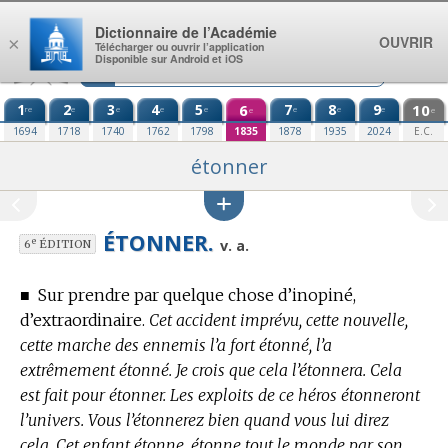
Aller au contenu
Dictionnaire de l’Académie
OUVRIR
×
Télécharger ou ouvrir l’application
Disponible sur Android et iOS
1
2
3
4
5
6
7
8
9
10
re
e
e
e
e
e
e
e
e
e
1694
1718
1740
1762
1798
1835
1878
1935
2024
E.C.
étonner
ÉTONNER.
e
v. a.
6
ÉDITION
■
Sur prendre par quelque chose d’inopiné,
d’extraordinaire.
Cet accident imprévu, cette nouvelle,
cette marche des ennemis l’a fort étonné, l’a
extrêmement étonné. Je crois que cela l’étonnera. Cela
est fait pour étonner. Les exploits de ce héros étonneront
l’univers. Vous l’étonnerez bien quand vous lui direz
cela. Cet enfant étonne, étonne tout le monde par son