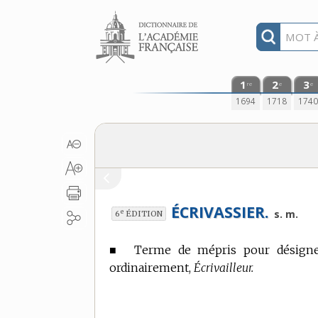
Aller au contenu
1
2
3
re
e
e
1694
1718
174
ÉCRIVASSIER.
e
s. m.
6
ÉDITION
■
Terme de mépris
pour désigner
ordinairement,
Écrivailleur.