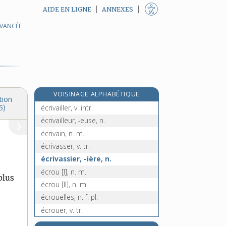
AIDE EN LIGNE
ANNEXES
AVANCÉE
écrire, v. tr.
écrit, -ite [I], adj.
écrit [II], n. m.
écriteau, n. m.
écritoire, n. f.
VOISINAGE ALPHABÉTIQUE
écriture, n. f.
tion
écrivailler, v. intr.
5)
écrivailleur, -euse, n.
écrivain, n. m.
écrivasser, v. tr.
écrivassier, -ière, n.
écrou [I], n. m.
lus
écrou [II], n. m.
écrouelles, n. f. pl.
écrouer, v. tr.
e
écroues, n. f. pl.
[7
édition]