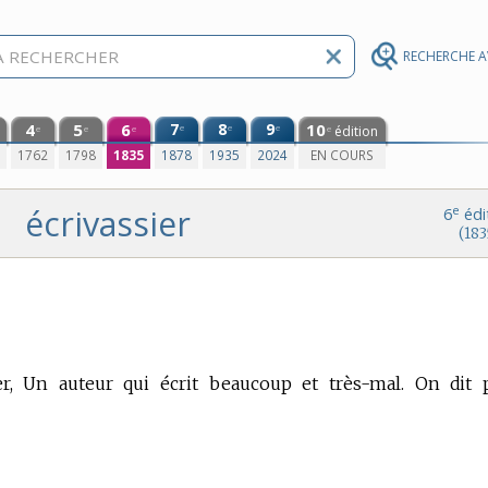
RECHERCHE 
4
5
6
7
8
9
10
e
e
e
édition
e
e
e
e
0
1762
1798
1835
1878
1935
2024
EN COURS
écrivassier
e
6
édi
(183
, Un auteur qui écrit beaucoup et très-mal.
On dit p