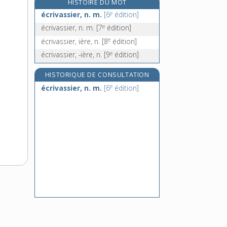
HISTOIRE DU MOT
écrouir, v. tr.
e
écrivassier, n. m.
[6
édition]
écrouissage, n. m.
e
écrivassier, n. m.
[7
édition]
e
écrouissement, n. m.
[8
édition]
e
écrivassier, ière, n.
[8
édition]
écroulé, -ée, adj.
e
écrivassier, -ière, n.
[9
édition]
HISTORIQUE DE CONSULTATION
e
écrivassier, n. m.
[6
édition]