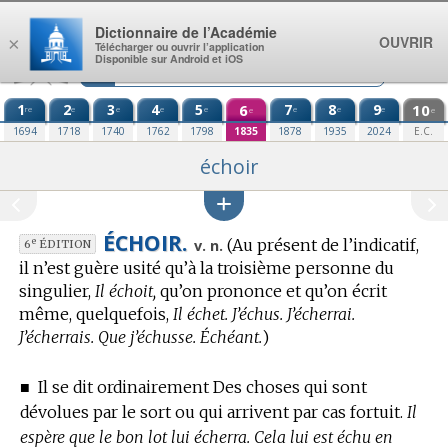
Aller au contenu
Dictionnaire de l’Académie
OUVRIR
×
Télécharger ou ouvrir l’application
Disponible sur Android et iOS
1
2
3
4
5
6
7
8
9
10
re
e
e
e
e
e
e
e
e
e
1694
1718
1740
1762
1798
1835
1878
1935
2024
E.C.
échoir
ÉCHOIR.
(Au présent de l’indicatif,
e
v. n.
6
ÉDITION
il n’est guère usité qu’à la troisième personne du
singulier,
Il échoit,
qu’on prononce et qu’on écrit
même, quelquefois,
Il échet. J’échus. J’écherrai.
J’écherrais. Que j’échusse. Échéant.
)
■
Il se dit ordinairement Des choses qui sont
dévolues par le sort ou qui arrivent par cas fortuit.
Il
espère que le bon lot lui écherra. Cela lui est échu en