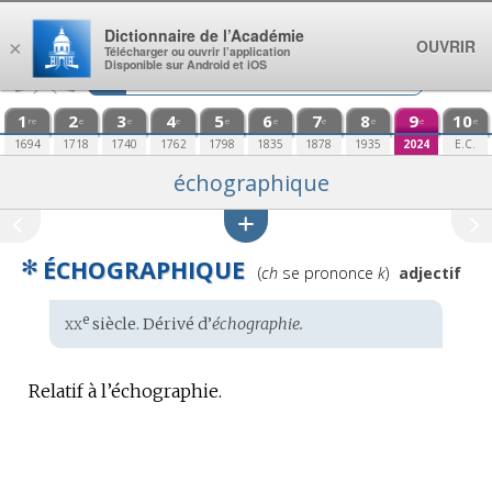
Aller au contenu
Dictionnaire de l’Académie
OUVRIR
×
Télécharger ou ouvrir l’application
Disponible sur Android et iOS
1
2
3
4
5
6
7
8
9
10
re
e
e
e
e
e
e
e
e
e
1694
1718
1740
1762
1798
1835
1878
1935
2024
E.C.
échographique
✻
ÉCHOGRAPHIQUE
Prononciation
(
ch
se prononce
k
)
adjectif
:
xx
e
Étymologie
siècle. Dérivé d’
échographie.
:
Relatif à l’échographie.