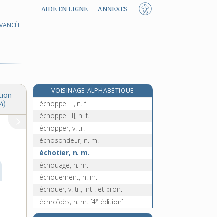
AIDE EN LIGNE
ANNEXES
AVANCÉE
écho-encéphalographie, n. f.
échographie, n. f.
échographique, adj.
échoir, v. intr.
écholalie, n. f.
VOISINAGE ALPHABÉTIQUE
écholocation, n. f.
tion
échoppe [I], n. f.
4)
échoppe [II], n. f.
échopper, v. tr.
échosondeur, n. m.
échotier, n. m.
échouage, n. m.
échouement, n. m.
échouer, v. tr., intr. et pron.
e
échroïdès, n. m.
[4
édition]
écimage, n. m.