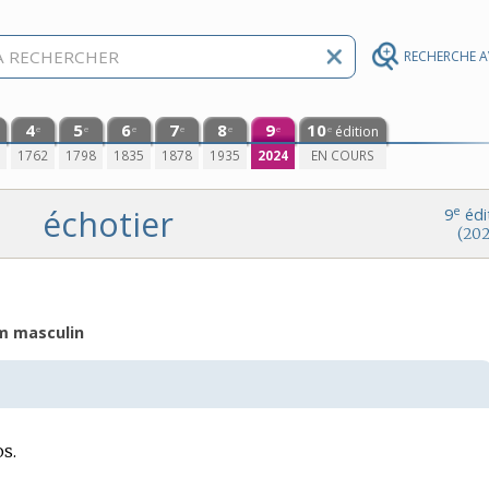
RECHERCHE 
4
5
6
7
8
9
10
édition
e
e
e
e
e
e
e
0
1762
1798
1835
1878
1935
2024
EN COURS
échotier
e
9
édi
(202
m masculin
s.