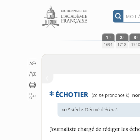
Aller au contenu
1
2
3
re
e
e
1694
1718
174
✻
ÉCHOTIER
Prononciation
(
ch
se prononce
k
)
no
:
xix
e
Étymologie
siècle. Dérivé d’
écho I.
:
Journaliste chargé de rédiger les écho