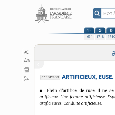
Aller au contenu
1
2
3
re
e
e
1694
1718
174
a
ARTIFICIEUX, EUSE.
e
6
ÉDITION
■
Plein d’artifice, de ruse. Il ne 
artificieux. Une femme artificieuse. Espri
artificieuses. Conduite artificieuse.