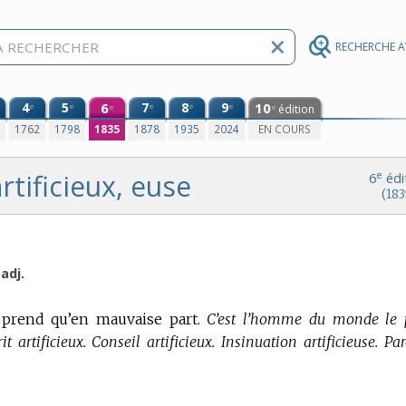
RECHERCHE 
4
5
6
7
8
9
10
e
e
e
e
e
édition
e
e
0
1762
1798
1835
1878
1935
2024
EN COURS
rtificieux, euse
e
6
édi
(183
adj.
se prend qu’en mauvaise part.
C’est l’homme du monde le 
t artificieux. Conseil artificieux. Insinuation artificieuse. Pa