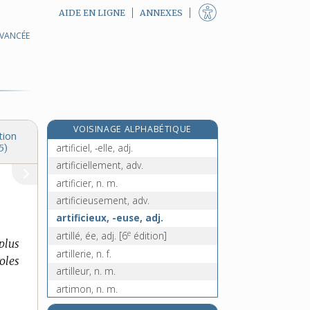
AIDE EN LIGNE
ANNEXES
AVANCÉE
articulation, n. f.
articulatoire, adj.
articulé, -ée, adj. et n.
articuler, v. tr.
articulet, n. m.
VOISINAGE ALPHABÉTIQUE
artifice, n. m.
tion
artificiel, -elle, adj.
5)
artificiellement, adv.
artificier, n. m.
artificieusement, adv.
artificieux, -euse, adj.
e
artillé, ée, adj.
[6
édition]
plus
artillerie, n. f.
roles
artilleur, n. m.
artimon, n. m.
artiodactyles, n. m. pl.