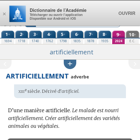
Aller au contenu
Dictionnaire de l’Académie
OUVRIR
×
Télécharger ou ouvrir l’application
Disponible sur Android et iOS
1
2
3
4
5
6
7
8
9
10
re
e
e
e
e
e
e
e
e
e
1694
1718
1740
1762
1798
1835
1878
1935
2024
E.C.
artificiellement
ARTIFICIELLEMENT
adverbe
xiii
e
Étymologie
siècle. Dérivé d’
artificiel.
:
D’une manière artificielle.
Le malade est nourri
artificiellement.
Créer artificiellement des variétés
animales ou végétales.