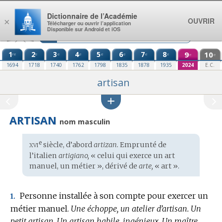
Aller au contenu
Dictionnaire de l’Académie
OUVRIR
×
Télécharger ou ouvrir l’application
Disponible sur Android et iOS
1
2
3
4
5
6
7
8
9
10
re
e
e
e
e
e
e
e
e
e
1694
1718
1740
1762
1798
1835
1878
1935
2024
E.C.
artisan
ARTISAN
nom masculin
xvi
e
Étymologie
siècle, d’abord
artizan.
Emprunté de
:
l’
italien
artigiano,
« celui qui exerce un art
manuel, un métier », dérivé de
arte,
« art ».
Personne installée à son compte pour exercer un
1.
métier manuel.
Une échoppe, un atelier d’artisan.
Un
petit artisan.
Un artisan habile, ingénieux.
Un maître