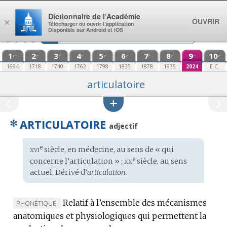
Aller au contenu
Dictionnaire de l’Académie
OUVRIR
×
Télécharger ou ouvrir l’application
Disponible sur Android et iOS
1
2
3
4
5
6
7
8
9
10
re
e
e
e
e
e
e
e
e
e
1694
1718
1740
1762
1798
1835
1878
1935
2024
E.C.
articulatoire
✻
ARTICULATOIRE
adjectif
xvi
e
Étymologie
siècle, en médecine, au sens de « qui
:
xx
e
concerne l’articulation » ;
siècle, au sens
actuel. Dérivé d’
articulation.
Relatif à l’ensemble des mécanismes
MARQUE
PHONÉTIQUE.
anatomiques et physiologiques qui permettent la
DE