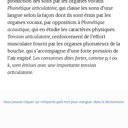
production des sons par les organes vocaux.
DOMAINE
Phonétique articulatoire,
:
qui classe les sons d’une
langue selon la façon dont ils sont émis par les
organes vocaux, par opposition à
Phonétique
acoustique,
qui en étudie les caractères physiques.
Tension articulatoire,
renforcement de l’effort
musculaire fourni par les organes phonateurs de la
bouche, qui s’accompagne d’une forte pression de
l’air expiré.
Les consonnes dites fortes, comme p, t ou
k, sont émises avec une importante tension
articulatoire.
Vous pouvez cliquer sur n’importe quel mot pour naviguer dans le dictionnaire.