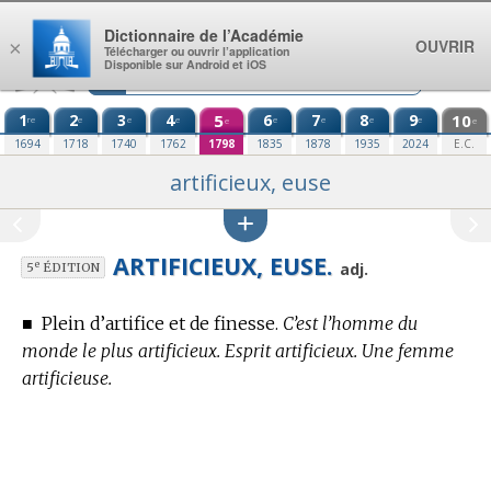
Aller au contenu
Dictionnaire de l’Académie
OUVRIR
×
Télécharger ou ouvrir l’application
Disponible sur Android et iOS
1
2
3
4
5
6
7
8
9
10
re
e
e
e
e
e
e
e
e
e
1694
1718
1740
1762
1798
1835
1878
1935
2024
E.C.
artificieux, euse
ARTIFICIEUX, EUSE.
e
adj.
5
ÉDITION
■
Plein d’artifice et de finesse.
C’est l’homme du
monde le plus artificieux. Esprit artificieux. Une femme
artificieuse.