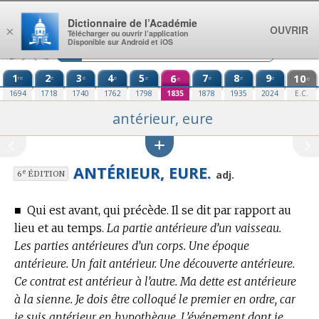
Aller au contenu
Dictionnaire de l’Académie
OUVRIR
×
Télécharger ou ouvrir l’application
Disponible sur Android et iOS
1
2
3
4
5
6
7
8
9
10
re
e
e
e
e
e
e
e
e
e
1694
1718
1740
1762
1798
1835
1878
1935
2024
E.C.
antérieur, eure
ANTÉRIEUR, EURE.
e
adj.
6
ÉDITION
■
Qui est avant, qui précède. Il se dit par rapport au
lieu et au temps.
La partie antérieure d’un vaisseau.
Les parties antérieures d’un corps. Une époque
antérieure. Un fait antérieur. Une découverte antérieure.
Ce contrat est antérieur à l’autre. Ma dette est antérieure
à la sienne. Je dois être colloqué le premier en ordre, car
je suis antérieur en hypothèque. L’événement dont je