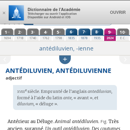
Aller au contenu
Dictionnaire de l’Académie
OUVRIR
×
Télécharger ou ouvrir l’application
Disponible sur Android et iOS
1
2
3
4
5
6
7
8
9
10
e
e
e
re
e
e
e
e
e
e
1694
1718
1740
1762
1798
1835
1878
1935
2024
E.C.
antédiluvien, -ienne
ANTÉDILUVIEN, ANTÉDILUVIENNE
adjectif
xviii
e
Étymologie
siècle. Emprunté de l’
anglais
antediluvian,
:
formé à l’aide du
latin
ante,
« avant », et
diluvium,
« déluge ».
Antérieur au Déluge.
Animal antédiluvien.
Fig.
Très
ancien, suranné.
Un outil antédiluvien.
Des coutumes