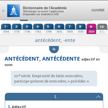
Aller au contenu
Dictionnaire de l’Académie
OUVRIR
×
Télécharger ou ouvrir l’application
Disponible sur Android et iOS
1
2
3
4
5
6
7
8
9
10
re
e
e
e
e
e
e
e
e
e
1694
1718
1740
1762
1798
1835
1878
1935
2024
E.C.
antécédent, -ente
ANTÉCÉDENT, ANTÉCÉDENTE
adjectif et
nom
xiv
e
Étymologie
siècle. Emprunté du
latin
antecedens,
:
participe présent de
antecedere,
« précéder ».
I.
I.
Adjectif.