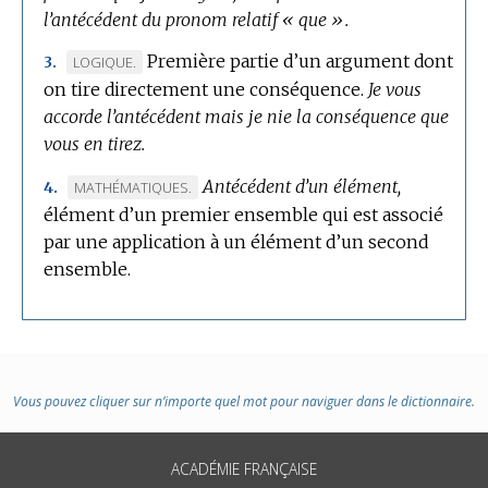
l’antécédent du pronom relatif « que ».
Première partie d’un argument dont
MARQUE
LOGIQUE.
3.
on tire directement une conséquence.
DE
Je vous
accorde l’antécédent mais je nie la conséquence que
DOMAINE
vous en tirez.
:
Antécédent d’un élément,
MARQUE
MATHÉMATIQUES.
4.
élément d’un premier ensemble qui est associé
DE
par une application à un élément d’un second
DOMAINE
ensemble.
:
Vous pouvez cliquer sur n’importe quel mot pour naviguer dans le dictionnaire.
ACADÉMIE FRANÇAISE