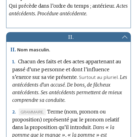
Qui précède dans l’ordre du temps ; antérieur.
Actes
antécédents.
Procédure antécédente.
II.
II.
Nom masculin.
Chacun des faits et des actes appartenant au
1.
passé d’une personne et dont l’influence
s’exerce sur sa vie présente.
Surtout au pluriel.
Les
antécédents d’un accusé.
De bons, de fâcheux
antécédents.
Ses antécédents permettent de mieux
comprendre sa conduite.
Terme (nom, pronom ou
MARQUE
GRAMMAIRE.
2.
proposition) représenté par le pronom relatif
DE
dans la proposition qu’il introduit.
DOMAINE
Dans « la
pomme que je mange », « la pomme » est
: