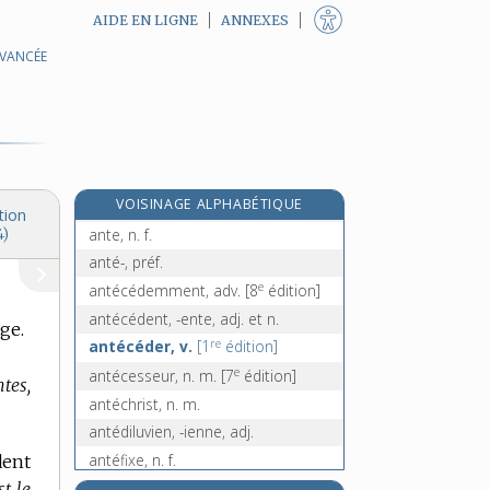
AIDE EN LIGNE
ANNEXES
AVANCÉE
antalgique, adj.
antan, n. m.
antanaclase, n. f.
antapex, n. m.
antarctique, adj.
e
VOISINAGE ALPHABÉTIQUE
Antarès, n. m.
[7
édition]
tion
ante, n. f.
4)
anté-, préf.
e
antécédemment, adv.
[8
édition]
antécédent, -ente, adj. et n.
ge.
re
antécéder, v.
[1
édition]
e
antécesseur, n. m.
[7
édition]
tes,
antéchrist, n. m.
antédiluvien, -ienne, adj.
antéfixe, n. f.
dent
antenne, n. f.
st le