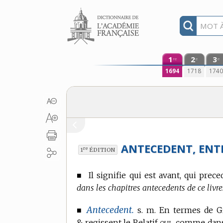
Aller au contenu
1
2
3
re
e
e
1694
1718
174
ANTECEDENT, ENT
re
1
ÉDITION
■
Il signifie qui est avant, qui prec
dans les chapitres antecedents de ce livre
Antecedent.
■
s. m. En
termes de G
qui,
& regissent le Relatif
comme dans 