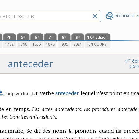
RECHERCHE 
4
5
6
7
8
9
10
édition
e
e
e
e
e
e
e
0
1762
1798
1835
1878
1935
2024
EN COURS
anteceder
re
1
édi
(169
E.
Du verbe
anteceder,
lequel n’est point en usa
adj. verbal.
ede en temps.
Les actes antecedents. les procedures anteceden
. les Conciles antecedents.
rammaire,
Se dit des noms & pronoms quand ils prece
Dieu
qui
cette phrase.
Dieu qui peut Tout.
est l’antecedent,
e